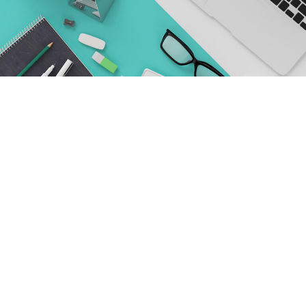
Lorem ipsum dolor sit amet, consectetur adipiscing elit.
Cras sollicitudin, tellus vitae condimentum egestas, libero
dolor auctor tellus, eu consectetur neque elit quis nunc.
Cras elementum pretium est. Nullam ac justo efficitur,
tristique ligula a, pellentesque ipsum. Quisque augue
ipsum, vehicula et tellus. Cras sollicitudin, tellus vitae
condimentum egestas, libero dolor auctor tellus, eu
consectetur neque elit quis nunc.